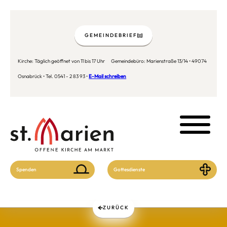
GEMEINDEBRIEF
Kirche: Täglich geöffnet von 11 bis 17 Uhr Gemeindebüro: Marienstraße 13/14 • 49074
Osnabrück • Tel. 0541 - 2 83 93 •
E-Mail schreiben
Spenden
Gottesdienste
ZURÜCK