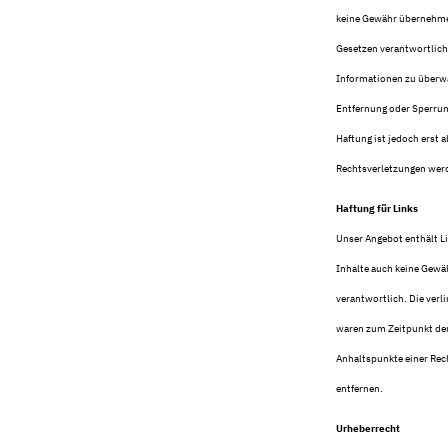
keine Gewähr übernehmen.
Gesetzen verantwortlich.
Informationen zu überwa
Entfernung oder Sperrun
Haftung ist jedoch erst
Rechtsverletzungen werd
Haftung für Links
Unser Angebot enthält Li
Inhalte auch keine Gewäh
verantwortlich. Die verl
waren zum Zeitpunkt der 
Anhaltspunkte einer Rec
entfernen.
Urheberrecht