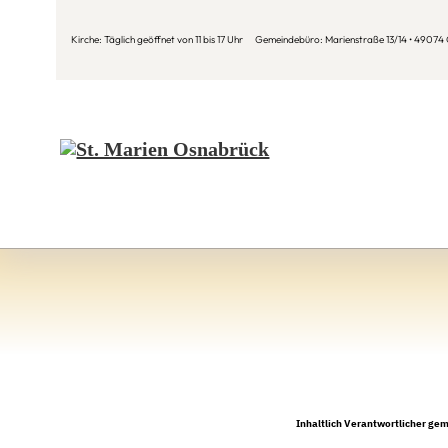
Kirche: Täglich geöffnet von 11 bis 17 Uhr Gemeindebüro: Marienstraße 13/14 • 49074 O
Inhaltlich Verantwortlicher ge