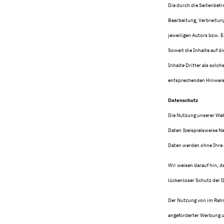
Die durch die Seitenbetr
Bearbeitung, Verbreitun
jeweiligen Autors bzw. E
Soweit die Inhalte auf d
Inhalte Dritter als solc
entsprechenden Hinweis.
Datenschutz
Die Nutzung unserer Web
Daten (beispielsweise Na
Daten werden ohne Ihre 
Wir weisen darauf hin, d
lückenloser Schutz der D
Der Nutzung von im Rahm
angeforderter Werbung u