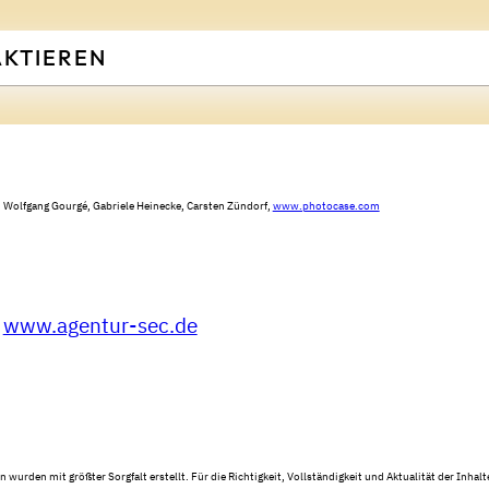
KTIEREN
r, Wolfgang Gourgé, Gabriele Heinecke, Carsten Zündorf,
www.photocase.com
|
www.agentur-sec.de
n wurden mit größter Sorgfalt erstellt. Für die Richtigkeit, Vollständigkeit und Aktualität der Inhal