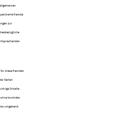
 allgemeinen
speicherte fremde
ungen zur
diesbezügliche
 entsprechenden
 für diese fremden
der Seiten
idrige Inhalte
h ohne konkrete
inks umgehend