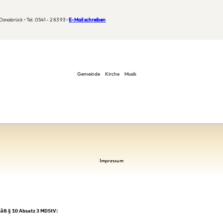
snabrück • Tel. 0541 - 2 83 93 •
E-Mail schreiben
Gemeinde
Kirche
Musik
Impressum
mäß § 10 Absatz 3 MDStV: