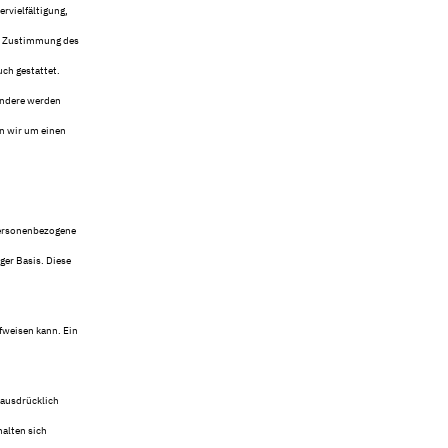
rvielfältigung,
en Zustimmung des
ch gestattet.
sondere werden
en wir um einen
personenbezogene
ger Basis. Diese
fweisen kann. Ein
 ausdrücklich
alten sich