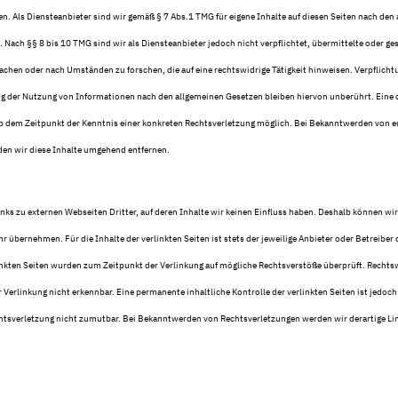
 Als Diensteanbieter sind wir gemäß § 7 Abs.1 TMG für eigene Inhalte auf diesen Seiten nach den
 Nach §§ 8 bis 10 TMG sind wir als Diensteanbieter jedoch nicht verpflichtet, übermittelte oder ge
chen oder nach Umständen zu forschen, die auf eine rechtswidrige Tätigkeit hinweisen. Verpflicht
g der Nutzung von Informationen nach den allgemeinen Gesetzen bleiben hiervon unberührt. Eine 
 ab dem Zeitpunkt der Kenntnis einer konkreten Rechtsverletzung möglich. Bei Bekanntwerden von
en wir diese Inhalte umgehend entfernen.
nks zu externen Webseiten Dritter, auf deren Inhalte wir keinen Einfluss haben. Deshalb können wir
r übernehmen. Für die Inhalte der verlinkten Seiten ist stets der jeweilige Anbieter oder Betreiber 
inkten Seiten wurden zum Zeitpunkt der Verlinkung auf mögliche Rechtsverstöße überprüft. Rechtsw
Verlinkung nicht erkennbar. Eine permanente inhaltliche Kontrolle der verlinkten Seiten ist jedoc
htsverletzung nicht zumutbar. Bei Bekanntwerden von Rechtsverletzungen werden wir derartige L