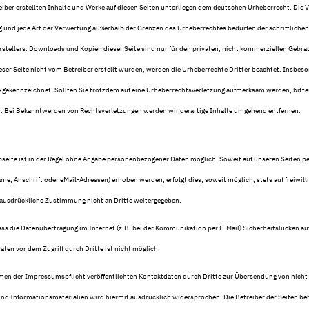
eiber erstellten Inhalte und Werke auf diesen Seiten unterliegen dem deutschen Urheberrecht. Die Ve
g und jede Art der Verwertung außerhalb der Grenzen des Urheberrechtes bedürfen der schriftlich
rstellers. Downloads und Kopien dieser Seite sind nur für den privaten, nicht kommerziellen Gebrau
ieser Seite nicht vom Betreiber erstellt wurden, werden die Urheberrechte Dritter beachtet. Insbe
he gekennzeichnet. Sollten Sie trotzdem auf eine Urheberrechtsverletzung aufmerksam werden, bitt
 Bei Bekanntwerden von Rechtsverletzungen werden wir derartige Inhalte umgehend entfernen.
seite ist in der Regel ohne Angabe personenbezogener Daten möglich. Soweit auf unseren Seiten 
me, Anschrift oder eMail-Adressen) erhoben werden, erfolgt dies, soweit möglich, stets auf freiwilli
ausdrückliche Zustimmung nicht an Dritte weitergegeben.
ass die Datenübertragung im Internet (z.B. bei der Kommunikation per E-Mail) Sicherheitslücken au
aten vor dem Zugriff durch Dritte ist nicht möglich.
en der Impressumspflicht veröffentlichten Kontaktdaten durch Dritte zur Übersendung von nicht
nd Informationsmaterialien wird hiermit ausdrücklich widersprochen. Die Betreiber der Seiten beh