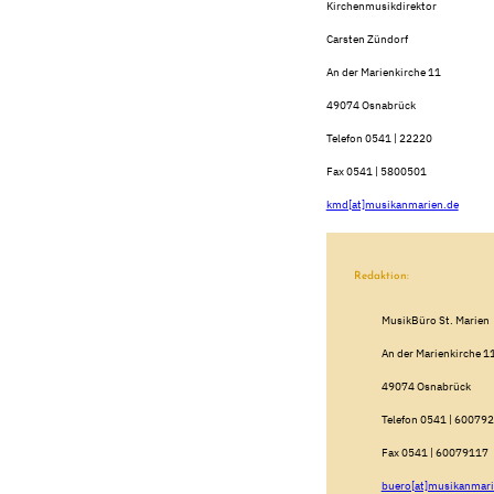
Kirchenmusikdirektor
Carsten Zündorf
An der Marienkirche 11
49074 Osnabrück
Telefon 0541 | 22220
Fax 0541 | 5800501
kmd[at]musikanmarien.de
Redaktion:
MusikBüro St. Marien
An der Marienkirche 1
49074 Osnabrück
Telefon 0541 | 60079
Fax 0541 | 60079117
buero[at]musikanmari