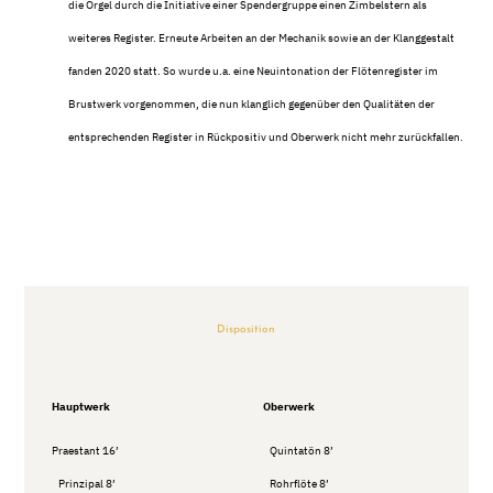
die Orgel durch die Initiative einer Spendergruppe einen Zimbelstern als
weiteres Register. Erneute Arbeiten an der Mechanik sowie an der Klanggestalt
fanden 2020 statt. So wurde u.a. eine Neuintonation der Flötenregister im
Brustwerk vorgenommen, die nun klanglich gegenüber den Qualitäten der
entsprechenden Register in Rückpositiv und Oberwerk nicht mehr zurückfallen.
Disposition
Hauptwerk
Oberwerk
Praestant 16’
Quintatön 8’
Prinzipal 8’
Rohrflöte 8’