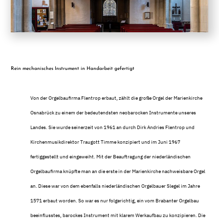
Rein mechanisches Instrument in Handarbeit gefertigt
Von der Orgelbaufirma Flentrop erbaut, zählt die große Orgel der Marienkirche
Osnabrück zu einem der bedeutendsten neobarocken Instrumente unseres
Landes. Sie wurde seinerzeit von 1961 an durch Dirk Andries Flentrop und
Kirchenmusikdirektor Traugott Timme konzipiert und im Juni 1967
fertiggestellt und eingeweiht. Mit der Beauftragung der niederländischen
Orgelbaufirma knüpfte man an die erste in der Marienkirche nachweisbare Orgel
an. Diese war von dem ebenfalls niederländischen Orgelbauer Slegel im Jahre
1571 erbaut worden. So war es nur folgerichtig, ein vom Brabanter Orgelbau
beeinflusstes, barockes Instrument mit klarem Werkaufbau zu konzipieren. Die