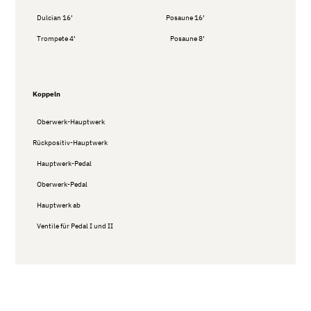
Dulcian 16’
Posaune 16’
Trompete 4’
Posaune 8’
Koppeln
Oberwerk-Hauptwerk
Rückpositiv-Hauptwerk
Hauptwerk-Pedal
Oberwerk-Pedal
Hauptwerk ab
Ventile für Pedal I und II