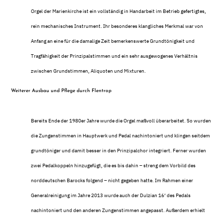
Orgel der Marienkirche ist ein vollständig in Handarbeit im Betrieb gefertigtes,
rein mechanisches Instrument. Ihr besonderes klangliches Merkmal war von
Anfang an eine für die damalige Zeit bemerkenswerte Grundtönigkeit und
Tragfähigkeit der Prinzipalstimmen und ein sehr ausgewogenes Verhältnis
zwischen Grundstimmen, Aliquoten und Mixturen.
Weiterer Ausbau und Pflege durch Flentrop
Bereits Ende der 1980er Jahre wurde die Orgel maßvoll überarbeitet. So wurden
die Zungenstimmen in Hauptwerk und Pedal nachintoniert und klingen seitdem
grundtöniger und damit besser in den Prinzipalchor integriert. Ferner wurden
zwei Pedalkoppeln hinzugefügt, die es bis dahin – streng dem Vorbild des
norddeutschen Barocks folgend – nicht gegeben hatte. Im Rahmen einer
Generalreinigung im Jahre 2013 wurde auch der Dulzian 16‘ des Pedals
nachintoniert und den anderen Zungenstimmen angepasst. Außerdem erhielt