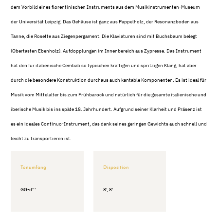
dem Vorbild eines florentinischen Instruments aus dem Musikinstrumenten-Museum
der Universität Leipzig. Das Gehäuse ist ganz aus Pappelholz, der Resonanzboden aus
Tanne, die Rosette aus Ziegenpergament. Die Klaviaturen sind mit Buchsbaum belegt
(Obertasten Ebenholz). Aufdopplungen im Innenbereich aus Zypresse. Das Instrument
hat den für italienische Cembali so typischen kräftigen und spritzigen Klang, hat aber
durch die besondere Konstruktion durchaus auch kantable Komponenten. Es ist ideal für
Musik vom Mittelalter bis zum Frühbarock und natürlich für die gesamte italienische und
iberische Musik bis ins späte 18. Jahrhundert. Aufgrund seiner Klarheit und Präsenz ist
es ein ideales Continuo-Instrument, das dank seines geringen Gewichts auch schnell und
leicht zu transportieren ist.
Tonumfang
Disposition
GG-d“‘
8′, 8′