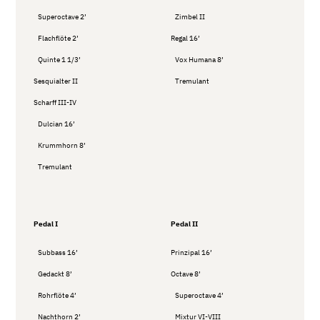
Superoctave 2’
Zimbel II
Flachflöte 2’
Regal 16’
Quinte 1 1/3’
Vox Humana 8’
Sesquialter II
Tremulant
Scharff III-IV
Dulcian 16’
Krummhorn 8’
Tremulant
Pedal I
Pedal II
Subbass 16’
Prinzipal 16’
Gedackt 8’
Octave 8’
Rohrflöte 4’
Superoctave 4’
Nachthorn 2’
Mixtur VI-VIII