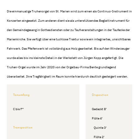
Die einmanualige Truhenorgel von St. Marien wird zum einen als Continuo-Instrument in
Konzerten eingesetzt. Zum anderen dient sie als unterstützendes Begleitinstrument für
den Gemeindegesang in Gottesdiensten oder zu Taufveranstaltungen in der Taufecke der
Marienkirche. Sie verfügt über eine tuchlose Traktur sowie ein integriertes, unsichtbares
Fahrwerk. Das Pfeifenwerk ist vollständig aus Holz gearbeitet. Bis auf den Winderzeuger
wurde alles bis ins kleinste Detail in der Werkstatt von Jürgen Kopp angefertigt. Die
Truhen-Orgel wurde im Jahr 2020 von der Orgelbau-Firma Bente grundlegend
überarbeitet. Ihre Tragfähigkeit im Raum konnte hierdurch deutlich gesteigert werden.
Tonumfang
Disposition
C bis f“‘
Gedackt 8’
Flöte 4′
Quinte 3′
Transposition
Flöte 2′