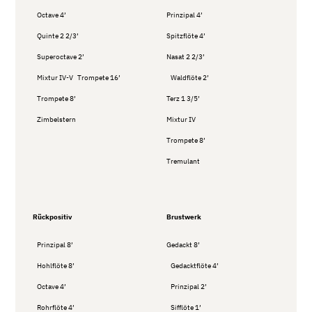
Octave 4’
Prinzipal 4’
Quinte 2 2/3’
Spitzflöte 4’
Superoctave 2’
Nasat 2 2/3’
Mixtur IV-V Trompete 16’
Waldflöte 2’
Trompete 8’
Terz 1 3/5’
Zimbelstern
Mixtur IV
Trompete 8’
Tremulant
Rückpositiv
Brustwerk
Prinzipal 8’
Gedackt 8’
Hohlflöte 8’
Gedacktflöte 4’
Octave 4’
Prinzipal 2’
Rohrflöte 4’
Sifflöte 1’