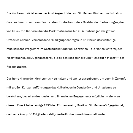
Die Kirchenmusik ist eines der Aushängeschilder von St. Marien. Kirchenmusikdirektor
Carsten Zündorf und sein Team stehen für die besondere Qualität der Darbietungen, die
von Musik mit Kindern über die Marktmatinée bis hin zu Aufführungen der großen
Oratorien reichen. Verschiedene Musikgruppen tragen in St. Marien das vielfältige
musikalische Programm im Gottesdienst oder bei Konzerten – die Marienkantorei, der
Motettenchor, die Jugendkantorei, die beiden Kinderchöre und – last but not least – der
Posaunenchor.
Das hohe Niveau der Kirchenmusik zu halten und weiter auszubauen, um auch in Zukunft
mit großen Konzertaufführungen das Kulturleben in Osnabrück und Umgebung zu
bereichern, bedarf es des idealen und finanziellen Engagements möglichst vieler – zu
diesem Zweck haben einige 1993 den Förderverein „Musik an St. Marien e.V.“ gegründet,
der heute knapp 50 Mitglieder zählt, die die Kirchenmusik finanziell fördern.