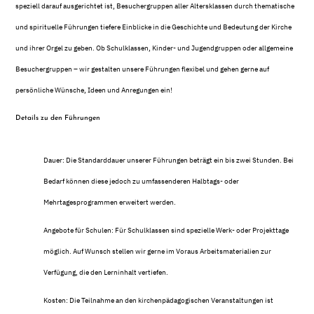
speziell darauf ausgerichtet ist, Besuchergruppen aller Altersklassen durch thematische
und spirituelle Führungen tiefere Einblicke in die Geschichte und Bedeutung der Kirche
und ihrer Orgel zu geben. Ob Schulklassen, Kinder- und Jugendgruppen oder allgemeine
Besuchergruppen – wir gestalten unsere Führungen flexibel und gehen gerne auf
persönliche Wünsche, Ideen und Anregungen ein!
Details zu den Führungen
Dauer: Die Standarddauer unserer Führungen beträgt ein bis zwei Stunden. Bei
Bedarf können diese jedoch zu umfassenderen Halbtags- oder
Mehrtagesprogrammen erweitert werden.
Angebote für Schulen: Für Schulklassen sind spezielle Werk- oder Projekttage
möglich. Auf Wunsch stellen wir gerne im Voraus Arbeitsmaterialien zur
Verfügung, die den Lerninhalt vertiefen.
Kosten: Die Teilnahme an den kirchenpädagogischen Veranstaltungen ist