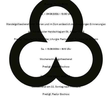
Predigt: Pastor Both
So. • 09.08.2026 • 12:00 Uhr
Wandelgottesdienst in St. Marien und im Dom anlässlich der diesjährigen Erinnerung an
den Osnabrücker Handschlag am 06. August 1648
Predigt: Regionalbischof Selter, Liturgie: Pastor Both, Dompfarrer Wilhelm
Sa. • 15.08.2026 • 18:15 Uhr
Wochenschlussgottesdienst
Predigt: Pastor Bochow
So. • 16.08.2026 • 10:00 Uhr
Gottesdienst am 11. Sontag nach Trinitatis
Predigt: Pastor Bochow