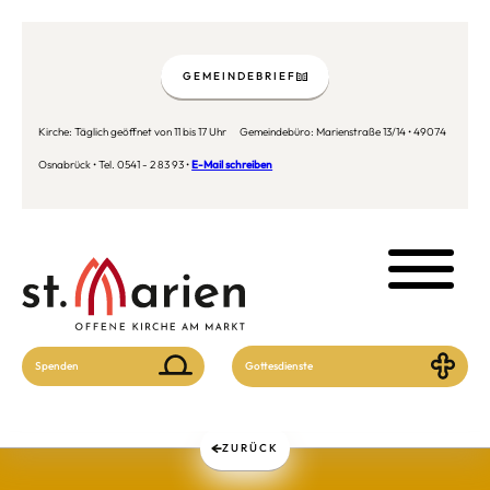
GEMEINDEBRIEF
Kirche: Täglich geöffnet von 11 bis 17 Uhr Gemeindebüro: Marienstraße 13/14 • 49074
Osnabrück • Tel. 0541 - 2 83 93 •
E-Mail schreiben
Spenden
Gottesdienste
ZURÜCK