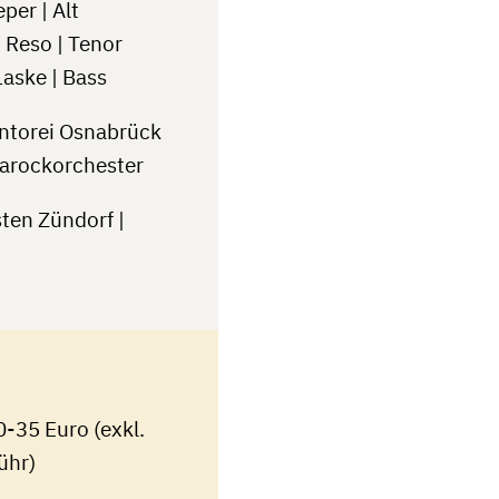
per | Alt
 Reso | Tenor
aske | Bass
ntorei Osnabrück
arockorchester
ten Zündorf |
10-35 Euro (exkl.
ühr)