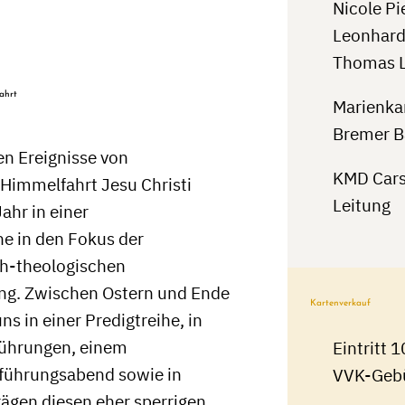
Nicole Pie
Leonhard
Thomas L
ahrt
Marienka
Bremer B
n Ereignisse von
KMD Cars
Himmelfahrt Jesu Christi
Leitung
ahr in einer
he in den Fokus der
ch-theologischen
ng. Zwischen Ostern und Ende
Kartenverkauf
ns in einer Predigtreihe, in
führungen, einem
Eintritt 
führungsabend sowie in
VVK-Geb
rägen diesen eher sperrigen