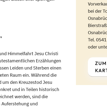
Vorverka
bei der T
Osnabrü
Bierstra
Osnabrü
ng
Tel. 0541
oder unt
und Himmelfahrt Jesu Christi
testamentlichen Erzählungen
ZUM
essen Leiden und Sterben einen
KAR
eten Raum ein. Während die
d um den Kreuzestod Jesu
onkret und in Teilen historisch
ichnet werden, sind die
n Auferstehung und