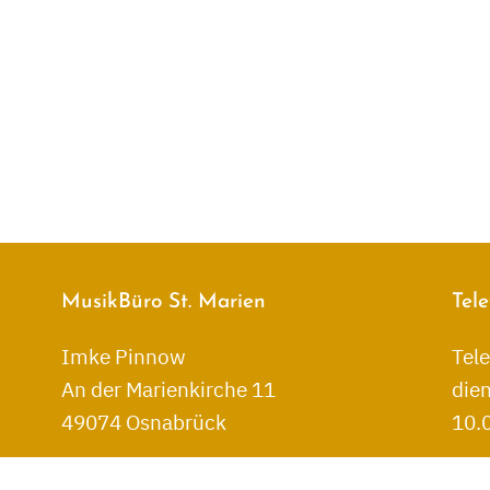
MusikBüro St. Marien
Tele
Imke Pinnow
Tele
An der Marienkirche 11
dien
49074 Osnabrück
10.0