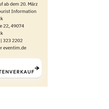
uf ab dem 20. März
ourist Information
ck
ße 22, 49074
ck
 | 323 2202
er eventim.de
TENVERKAUF