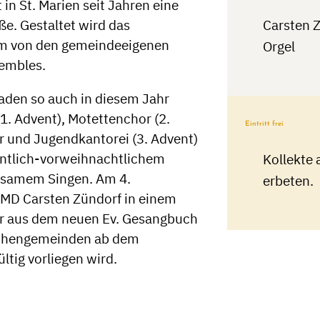
in St. Marien seit Jahren eine
ße. Gestaltet wird das
Carsten Z
m von den gemeindeeigenen
Orgel
embles.
aden so auch in diesem Jahr
. Advent), Motettenchor (2.
Eintritt frei
 und Jugendkantorei (3. Advent)
entlich-vorweihnachtlichem
Kollekte
nsamem Singen. Am 4.
erbeten.
MD Carsten Zündorf in einem
er aus dem neuen Ev. Gesangbuch
irchengemeinden ab dem
ltig vorliegen wird.