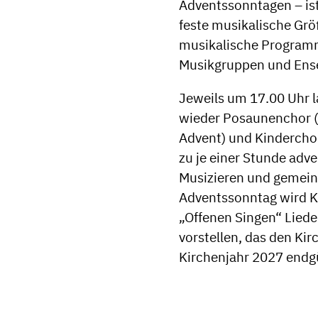
Adventssonntagen – ist 
feste musikalische Grö
musikalische Program
Musikgruppen und Ens
Jeweils um 17.00 Uhr l
wieder Posaunenchor (1
Advent) und Kinderchor
zu je einer Stunde adv
Musizieren und gemei
Adventssonntag wird K
„Offenen Singen“ Lied
vorstellen, das den K
Kirchenjahr 2027 endgü