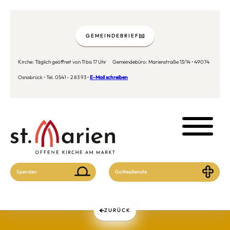
GEMEINDEBRIEF
Kirche: Täglich geöffnet von 11 bis 17 Uhr Gemeindebüro: Marienstraße 13/14 • 49074
Osnabrück • Tel. 0541 - 2 83 93 •
E-Mail schreiben
Spenden
Gottesdienste
ZURÜCK