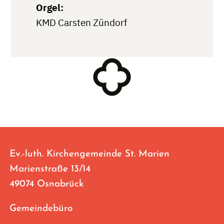
Orgel:
KMD Carsten Zündorf
Ev.-luth. Kirchengemeinde St. Marien
Marienstraße 13/14
49074 Osnabrück
Gemeindebüro