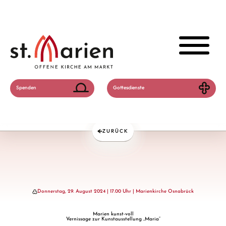
Spenden
Gottesdienste
ZURÜCK
ZURÜCK
ZURÜCK
Donnerstag, 29. August 2024 | 17.00 Uhr | Marienkirche Osnabrück
Marien kunst-voll
Vernissage zur Kunstausstellung „Maria“