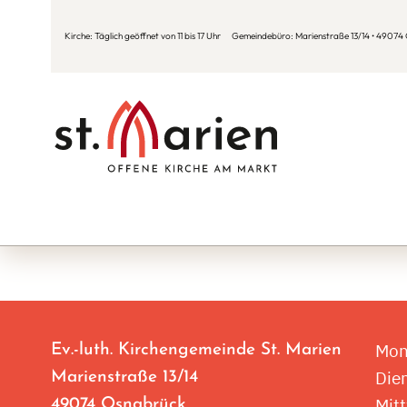
Kirche: Täglich geöffnet von 11 bis 17 Uhr Gemeindebüro: Marienstraße 13/14 • 49074 O
Mon
Ev.-luth. Kirchengemeinde St. Marien
Die
Marienstraße 13/14
Mit
49074 Osnabrück