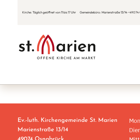
Kirche: Täglich geöffnet von 11 bis 17 Uhr Gemeindebüro: Marienstraße 13/14 • 49074 O
Mon
Ev.-luth. Kirchengemeinde St. Marien
Die
Marienstraße 13/14
Mit
49074 Osnabrück