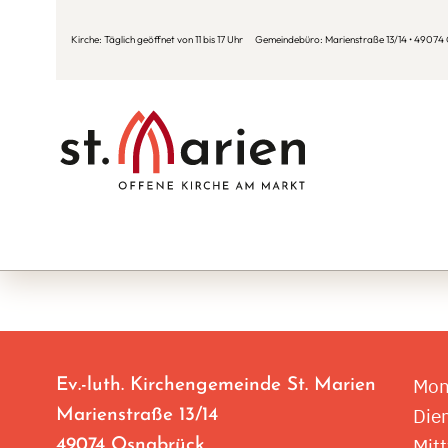
Kirche: Täglich geöffnet von 11 bis 17 Uhr Gemeindebüro: Marienstraße 13/14 • 49074 O
Mon
Ev.-luth. Kirchengemeinde St. Marien
Die
Marienstraße 13/14
Mit
49074 Osnabrück